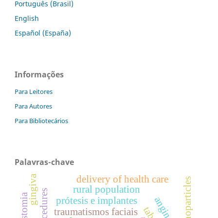
Português (Brasil)
English
Español (España)
Informações
Para Leitores
Para Autores
Para Bibliotecários
Palavras-chave
gingiva
delivery of health care
nanoparticles
rural population
prótesis e implantes
traumatismos faciais