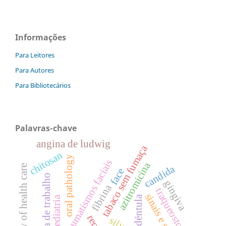
Informações
Para Leitores
Para Autores
Para Bibliotecários
Palavras-chave
angina de ludwig
tabaco sem fumaça
chitosan
oral pathology
traumatismos faciais
azitromicina
candida
delivery of health care
face
jornada de trabalho
gingiva
fibrina
traqueostomia
sinais e sintomas
pediatria
silver